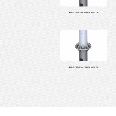
ФМ-0,219-2,0-440-М30.8-25.00
ФМ-0,219-3,5-420-М30.6-16.00