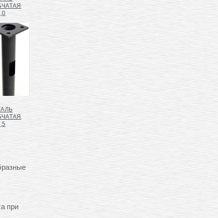
БЧАТАЯ
,0
ТАЛЬ
БЧАТАЯ
,5
бразные
са при