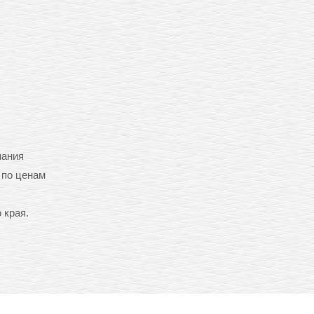
пания
 по ценам
 края.