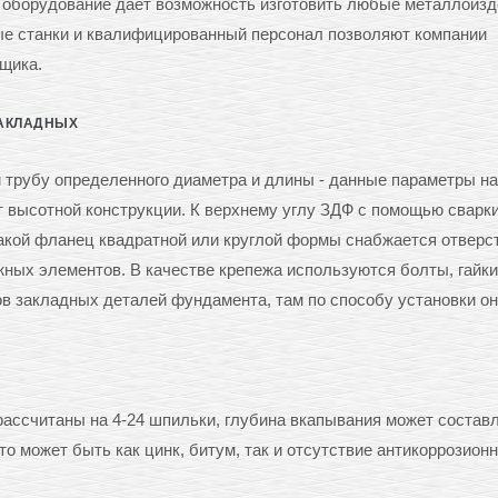
е оборудование дает возможность изготовить любые металлоизд
ные станки и квалифицированный персонал позволяют компании
щика.
ЗАКЛАДНЫХ
трубу определенного диаметра и длины - данные параметры н
 высотной конструкции. К верхнему углу ЗДФ с помощью сварк
акой фланец квадратной или круглой формы снабжается отверс
ных элементов. В качестве крепежа используются болты, гайки
в закладных деталей фундамента, там по способу установки о
рассчитаны на 4-24 шпильки, глубина вкапывания может составл
 это может быть как цинк, битум, так и отсутствие антикоррозион