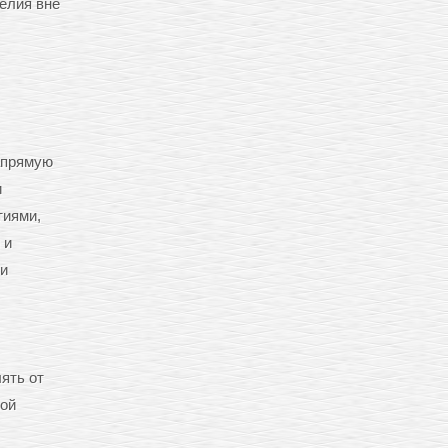
елия вне
апрямую
и
тиями,
 и
ни
ять от
ной