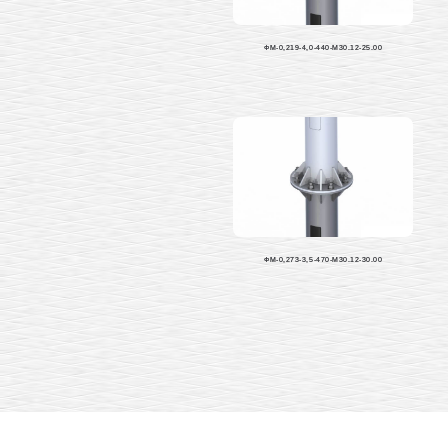
ФМ-0,219-4,0-440-М30.12-25.00
ФМ-0,273-3,5-470-М30.12-30.00